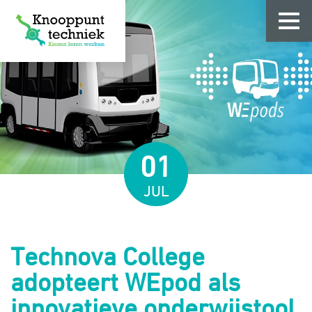
01
JUL
Technova College
adopteert WEpod als
innovatieve onderwijstool