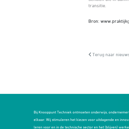
transitie.
Bron: www.praktijk
Terug naar nieuws
Bij Knooppunt Techniek ontmoeten onderwijs, ondernemer
elkaar. Wij stimuleren het kiezen voor uitdagende en innov
leren voor en in de technische sector en het (blijven) werke