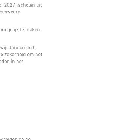
of 2027 (scholen uit
eserveerd.
 mogelijk te maken.
wijs binnen de tl.
ële zekerheid om het
eden in het
bereiden op de