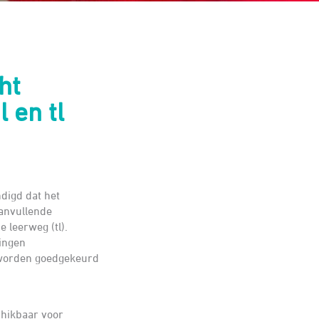
ht
 en tl
digd dat het
aanvullende
e leerweg (tl).
lingen
g worden goedgekeurd
chikbaar voor