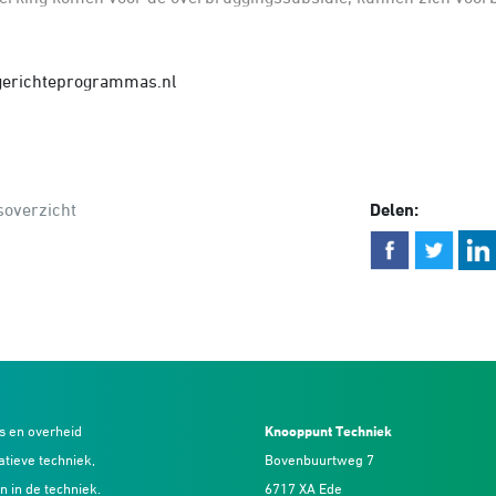
gerichteprogrammas.nl
overzicht
Delen:
s en overheid
Knooppunt Techniek
atieve techniek,
Bovenbuurtweg 7
n in de techniek.
6717 XA Ede