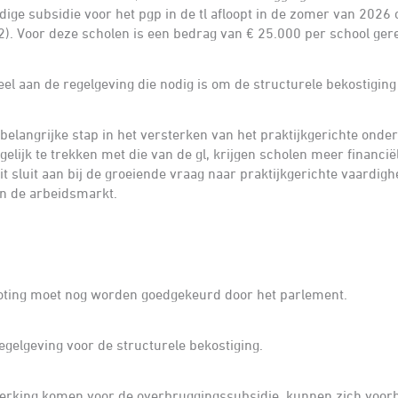
ige subsidie voor het pgp in de tl afloopt in de zomer van 2026 
2). Voor deze scholen is een bedrag van € 25.000 per school ger
 aan de regelgeving die nodig is om de structurele bekostiging
belangrijke stap in het versterken van het praktijkgerichte onder
gelijk te trekken met die van de gl, krijgen scholen meer financi
it sluit aan bij de groeiende vraag naar praktijkgerichte vaardigh
n de arbeidsmarkt.
oting moet nog worden goedgekeurd door het parlement.
gelgeving voor de structurele bekostiging.
erking komen voor de overbruggingssubsidie, kunnen zich voor