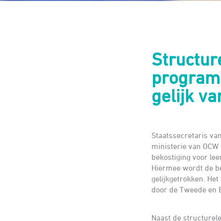
Structur
programm
gelijk v
Staatssecretaris va
ministerie van OCW 
bekostiging voor leer
Hiermee wordt de be
gelijkgetrokken. He
door de Tweede en 
Naast de structurel