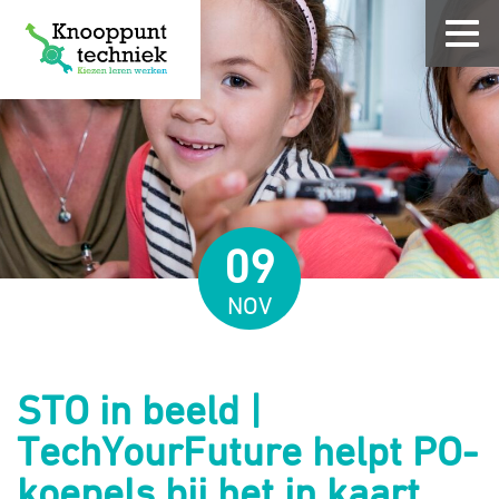
09
NOV
STO in beeld |
TechYourFuture helpt PO-
koepels bij het in kaart