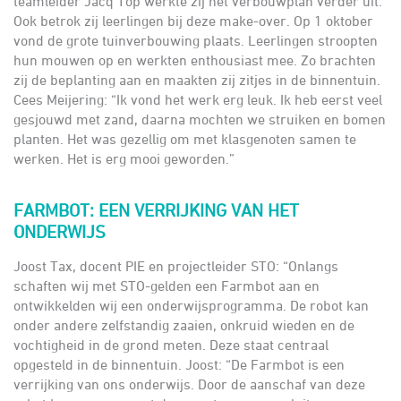
teamleider Jacq Top werkte zij het verbouwplan verder uit.
Ook betrok zij leerlingen bij deze make-over. Op 1 oktober
vond de grote tuinverbouwing plaats. Leerlingen stroopten
hun mouwen op en werkten enthousiast mee. Zo brachten
zij de beplanting aan en maakten zij zitjes in de binnentuin.
Cees Meijering: “Ik vond het werk erg leuk. Ik heb eerst veel
gesjouwd met zand, daarna mochten we struiken en bomen
planten. Het was gezellig om met klasgenoten samen te
werken. Het is erg mooi geworden.”
FARMBOT: EEN VERRIJKING VAN HET
ONDERWIJS
Joost Tax, docent PIE en projectleider STO: “Onlangs
schaften wij met STO-gelden een Farmbot aan en
ontwikkelden wij een onderwijsprogramma. De robot kan
onder andere zelfstandig zaaien, onkruid wieden en de
vochtigheid in de grond meten. Deze staat centraal
opgesteld in de binnentuin. Joost: “De Farmbot is een
verrijking van ons onderwijs. Door de aanschaf van deze