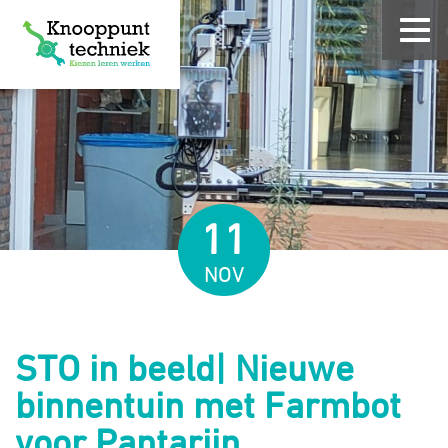
11
NOV
STO in beeld| Nieuwe
binnentuin met Farmbot
voor Pantarijn