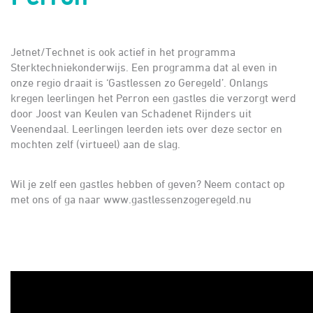
Jetnet/Technet is ook actief in het programma
Sterktechniekonderwijs. Een programma dat al even in
onze regio draait is ‘Gastlessen zo Geregeld’. Onlangs
kregen leerlingen het Perron een gastles die verzorgt werd
door Joost van Keulen van Schadenet Rijnders uit
Veenendaal. Leerlingen leerden iets over deze sector en
mochten zelf (virtueel) aan de slag.
Wil je zelf een gastles hebben of geven? Neem contact op
met ons of ga naar www.gastlessenzogeregeld.nu