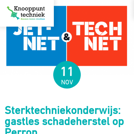
11
NOV
Sterktechniekonderwijs:
gastles schadeherstel op
Perron