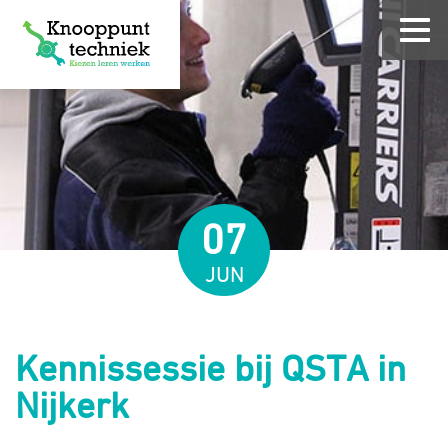
07
JUN
Kennissessie bij QSTA in
Nijkerk