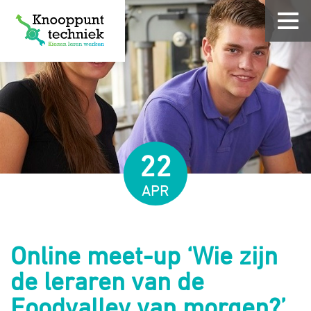
22
APR
Online meet-up ‘Wie zijn
de leraren van de
Foodvalley van morgen?’