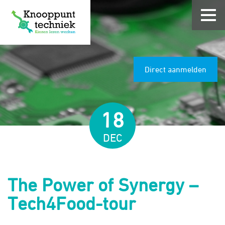
Direct aanmelden
18
DEC
The Power of Synergy –
Tech4Food-tour