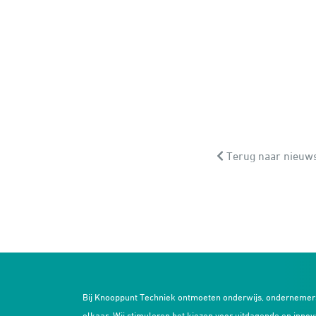
Terug naar nieuws
Bij Knooppunt Techniek ontmoeten onderwijs, ondernemer
elkaar. Wij stimuleren het kiezen voor uitdagende en innov