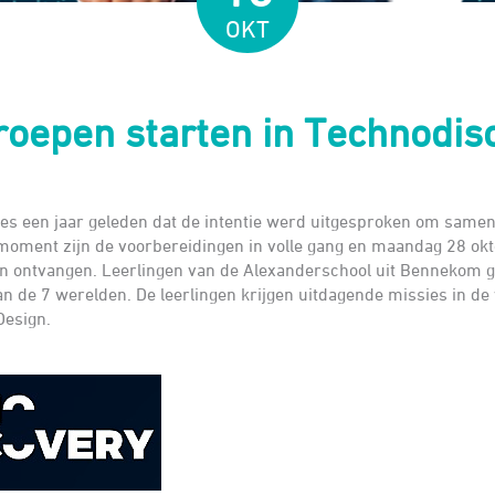
OKT
roepen starten in Technodis
ies een jaar geleden dat de intentie werd uitgesproken om same
 moment zijn de voorbereidingen in volle gang en maandag 28 ok
en ontvangen. Leerlingen van de Alexanderschool uit Bennekom g
an de 7 werelden. De leerlingen krijgen uitdagende missies in de
Design.