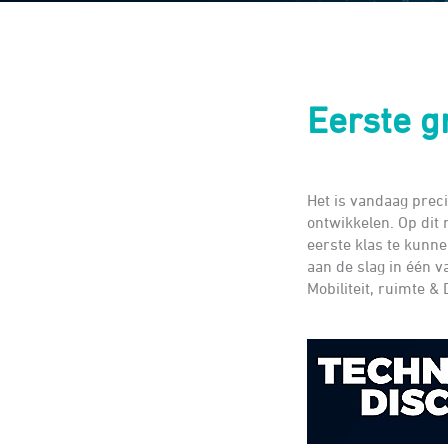
Eerste g
Het is vandaag prec
ontwikkelen. Op dit
eerste klas te kunn
aan de slag in één v
Mobiliteit, ruimte & 