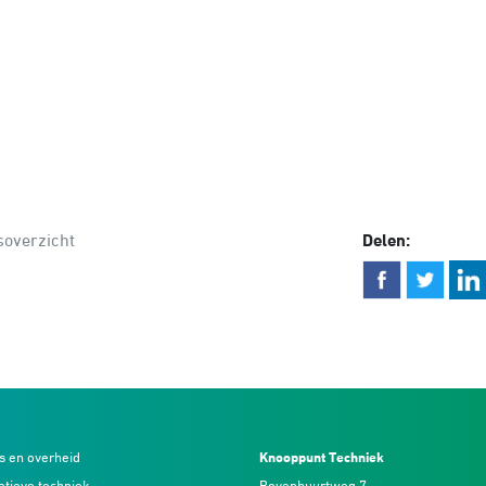
overzicht
Delen:
s en overheid
Knooppunt Techniek
atieve techniek,
Bovenbuurtweg 7