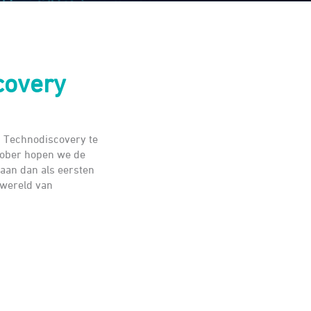
covery
n Technodiscovery te
tober hopen we de
aan dan als eersten
 wereld van